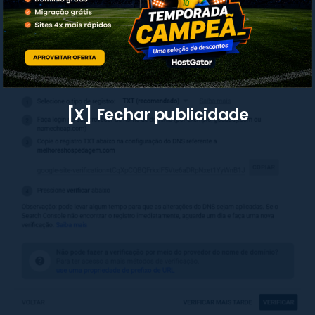
3. O Google Search Console solicitará que
um
registro DNS seja inserido para confirmar que
endereço digitado realmente pertence a você
.
[X] Fechar publicidade