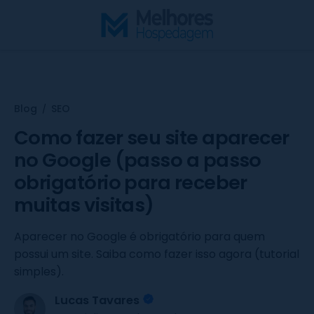
S
k
i
p
t
o
Blog
SEO
/
c
o
Como fazer seu site aparecer
n
no Google (passo a passo
t
obrigatório para receber
e
muitas visitas)
n
t
Aparecer no Google é obrigatório para quem
possui um site. Saiba como fazer isso agora (tutorial
simples).
Lucas Tavares