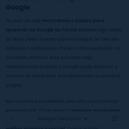
Google
No post de hoje
mostramos o básico para
aparecer no Google da forma correta
, siga todas
as dicas passo a passo para conseguir ter seu site
indexado rapidamente. Porém, como explicado no
conteúdo, embora esse processo seja
relativamente simples, o Google pode demorar a
mostrar os resultados, principalmente na primeira
página
Isso acontece justamente pela alta concorrência
especializada. O que fazer? C
ontinuar produzindo
Navegar neste post
conteúdo de qualidade e otimizando seu site da
melhor maneira possível
. Temos outros