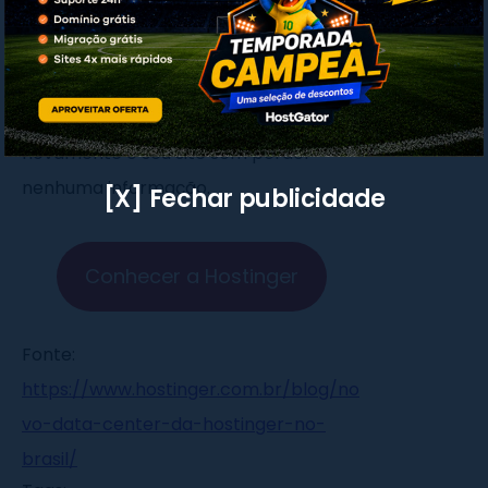
sua conta já com o servidor no Brasil.
Porém, nesse processo
é
indispensável a realização de
backups
para poder instalar
novamente o seu site sem perder
nenhuma informação.
[X] Fechar publicidade
Conhecer a Hostinger
Fonte:
https://www.hostinger.com.br/blog/no
vo-data-center-da-hostinger-no-
brasil/