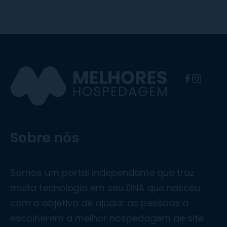
F
I
a
n
c
s
e
t
Sobre nós
b
a
o
g
o
r
Somos um portal independente que traz
k
a
muita tecnologia em seu DNA que nasceu
m
com o objetivo de ajudar as pessoas a
escolherem a melhor hospedagem de site