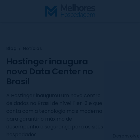
S
k
i
p
t
o
Blog
Notícias
/
c
o
Hostinger inaugura
n
novo Data Center no
t
Brasil
e
n
A Hostinger inaugurou um novo centro
t
de dados no Brasil de nível Tier-3 e que
conta com a tecnologia mais moderna
para garantir o máximo de
desempenho e segurança para os sites
hospedados.
Desenvolv