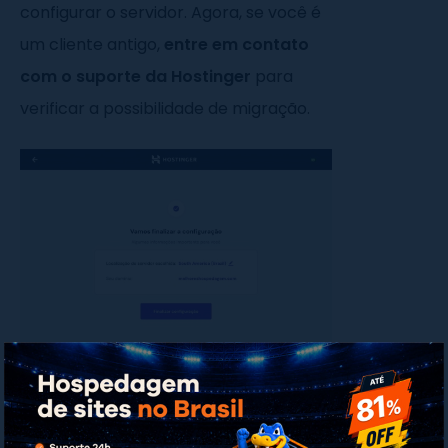
configurar o servidor. Agora, se você é
um cliente antigo,
entre em contato
com o suporte da Hostinger
para
verificar a possibilidade de migração.
Lembrando que é possível, a qualquer
momento, excluir e criar novamente