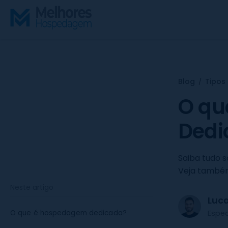
S
k
i
p
t
o
c
Blog
Tipos
/
o
O qu
n
t
Dedi
e
n
Saiba tudo 
t
Veja també
Neste artigo
Luc
Espe
O que é hospedagem dedicada?