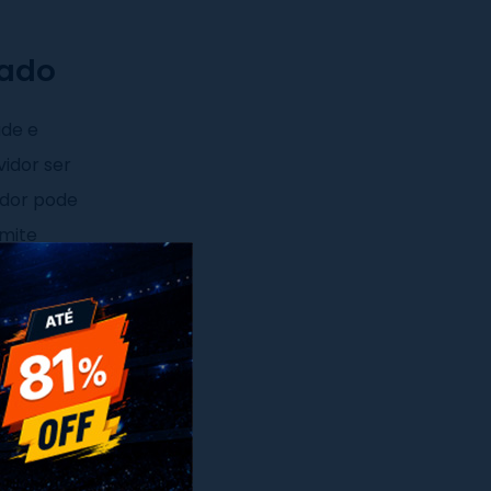
cado
ade e
idor ser
idor pode
rmite
x
ocorre na
es de
lo mau uso
rtilhada, é
veria,