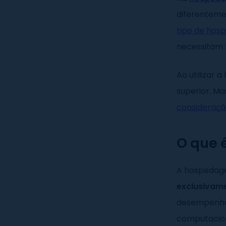
diferenteme
tipo de ho
necessitam 
Ao utilizar
superior. M
consideraç
O que 
A hospedag
exclusivame
desempenho 
computacion