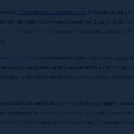
ente da
hospedagem compartilhada
, os
recursos de um
o são divididos com outros usuários
. Essa exclusivida
lidade e reduz o risco de gargalos causados pelo uso sim
es.
e hospedagem
é recomendado para empresas e projet
 de alta capacidade de processamento e memória
. Al
sonalizar o ambiente de acordo com as necessidades es
 exclusivo ao servidor
, o cliente pode
configurar recur
de hardware
. Isso resulta em maior controle sobre o 
ilidade de atender demandas complexas de aplicações ou 