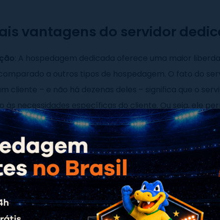
pais vantagens do servidor dedi
ação
: A hospedagem dedicada oferece uma maior liberd
 comparado a outros tipos de hospedagem. O fato do serv
m cliente – e não há dezenas deles – significa que o serv
 às necessidades específicas do cliente. Ou seja, ele pe
r o servidor conforme as suas necessidades, assim como 
m VPS
e na
Cloud
.
ade
: Ao compartilhar um servidor com dezenas de client
você está sujeito a diversos problemas ocasionados pe
por esses clientes. Na modalidade de
hospedagem
compa
 um cliente utilize mais memória e processador do que de