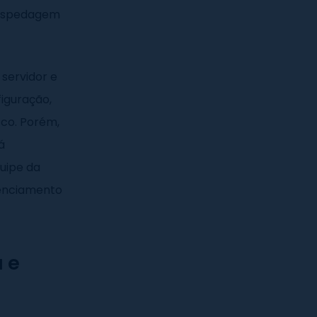
hospedagem
 servidor e
iguração,
sco. Porém,
á
quipe da
renciamento
 e