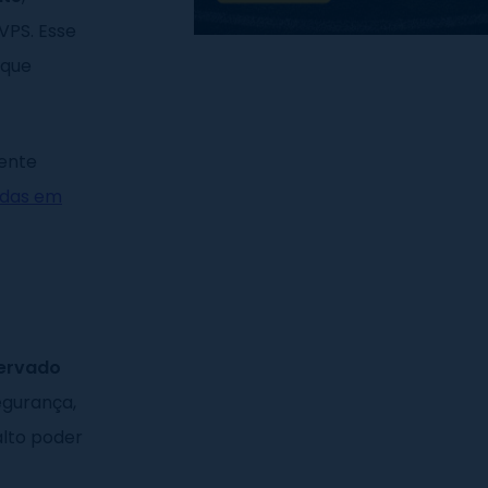
VPS. Esse
 que
ente
adas em
ervado
egurança,
alto poder