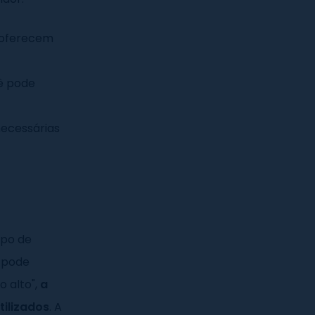
 oferecem
ê pode
necessárias
ipo de
 pode
o alto",
a
ilizados
. A