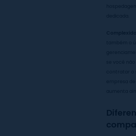
hospedagem
dedicada.
Complexid
também o ún
gerenciament
se você não 
contratar o
empresa de 
aumenta ain
Difere
compar