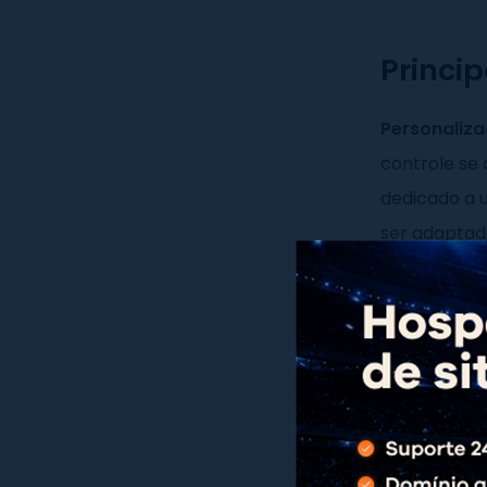
Princi
Personaliz
controle se
dedicado a u
ser adaptado
personaliza
hospedage
Confiabilid
hospedagem 
do servidor 
possível que