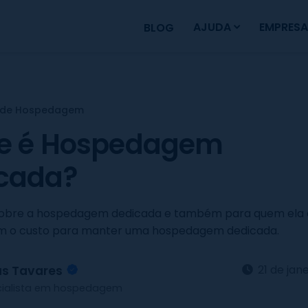
AJUDA
EMPRESA
BLOG
 de Hospedagem
e é Hospedagem
cada?
sobre a hospedagem dedicada e também para quem ela é
m o custo para manter uma hospedagem dedicada.
21 de jan
as Tavares
cialista em hospedagem