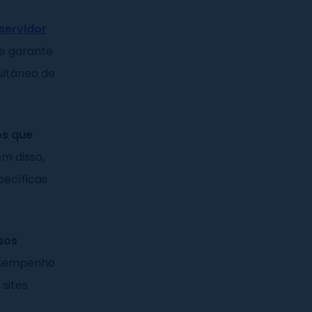
servidor
de garante
ultâneo de
os que
ém disso,
pecíficas
sos
desempenho
sites