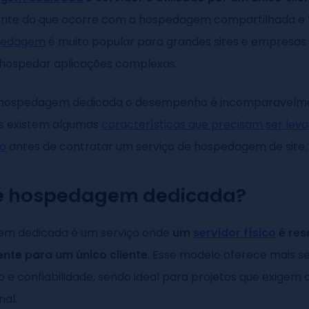
nte do que ocorre com a hospedagem compartilhada e 
spedagem
é muito popular para grandes sites e empresas
hospedar aplicações complexas.
 a hospedagem dedicada o desempenho é incomparavelm
as existem algumas
características que precisam ser lev
ão
antes de contratar um serviço de hospedagem de site.
é hospedagem dedicada?
em dedicada é um serviço onde
um
servidor físico
é res
nte para um único cliente
. Esse modelo oferece mais s
e confiabilidade, sendo ideal para projetos que exigem 
al.