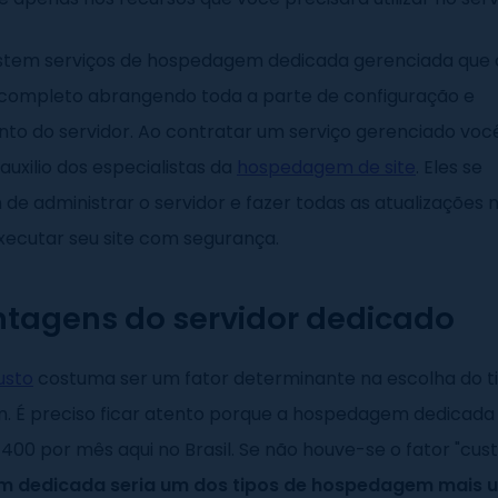
xistem serviços de hospedagem dedicada gerenciada que
completo abrangendo toda a parte de configuração e
to do servidor. Ao contratar um serviço gerenciado voc
uxilio dos especialistas da
hospedagem de site
. Eles se
e administrar o servidor e fazer todas as atualizações 
xecutar seu site com segurança.
tagens do servidor dedicado
usto
costuma ser um fator determinante na escolha do t
 É preciso ficar atento porque a hospedagem dedicada
400 por mês aqui no Brasil. Se não houve-se o fator "cust
 dedicada seria um dos tipos de hospedagem mais ut