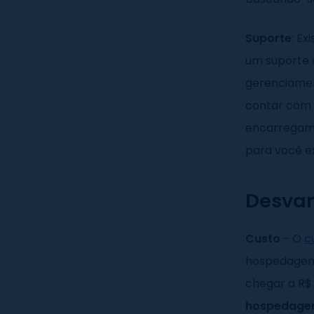
Suporte
: E
um suporte 
gerenciamen
contar com a
encarregam d
para você e
Desvan
Custo
- O
c
hospedagem.
chegar a R$ 
hospedagem