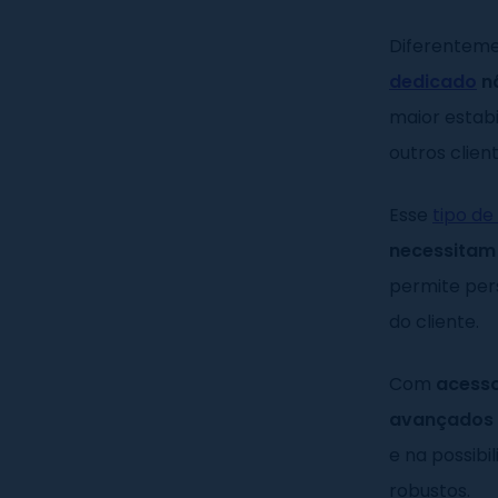
Diferentem
dedicado
nã
maior estabi
outros client
Esse
tipo d
necessitam
permite per
do cliente.
Com
acesso
avançados 
e na possib
robustos.