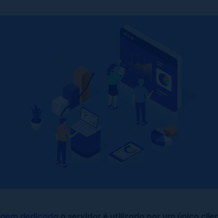
gem dedicada
o servidor é utilizado por um único clie