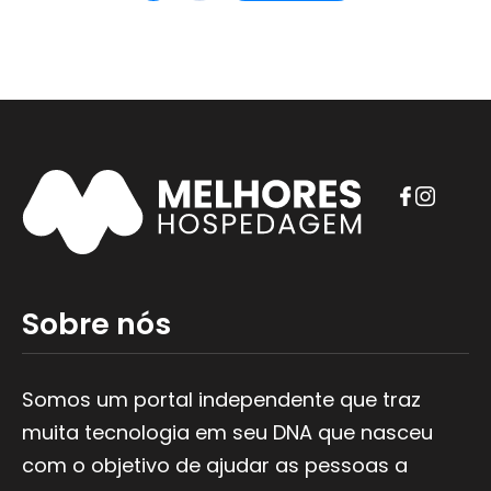
página
F
I
a
n
c
s
e
t
Sobre nós
b
a
o
g
o
r
Somos um portal independente que traz
k
a
muita tecnologia em seu DNA que nasceu
m
com o objetivo de ajudar as pessoas a