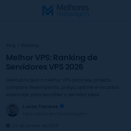
S
k
i
p
t
o
Blog
Ranking
/
c
o
Melhor VPS: Ranking de
n
Servidores VPS 2026
t
e
Descubra qual a melhor VPS para seu projeto,
n
compare desempenho, preço, uptime e recursos
t
essenciais para escolher o servidor ideal.
Lucas Tavares
Especialista em hospedagem
24 de janeiro de 2026