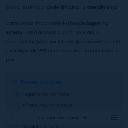
idioma, esse fator
pode dificultar o atendimento
.
Outro ponto importante é a
hospedagem no
exterior
. Para acessos a partir do Brasil, o
desempenho pode ser inferior quando comparado
a
serviços de VPS
com infraestrutura localizada no
país.
Pontos positivos
Pagamento por hora
Infraestrutura robusta
Centenas de imagens pré-configuradas
Navegar neste post
Droplets escaláveis