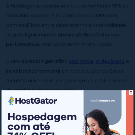
A
Hostinger
se posiciona entre as
melhores VPS
do
mercado nacional. A solução oferece
VPS
com
bom equilíbrio entre desempenho e confiabilidade,
ficando
ligeiramente abaixo da HostGator em
performance
, mas ainda assim muito rápido.
A
VPS da Hostinger
utiliza
SSD NVMe
,
IP dedicado
e
inclui
backup semanal
em todos os planos. Esses
recursos aumentam a segurança e a confiabilidade
do
servidor VPS
no uso diário.
x
Além disso, o
suporte técnico 24/7
é eficiente e
preparado para resolver incidentes e dúvidas
relacionadas ao
servidor web
, garantindo maior