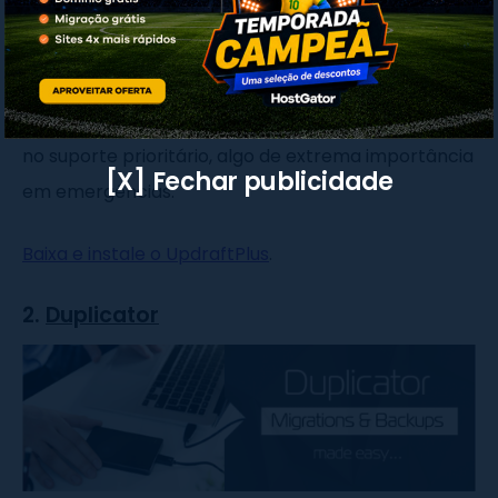
Existe também uma versão paga do UpdraftPlus.
Nela, há como clonar ou migrar sites, substituir
banco de dados e suportar diversos sites, sem falar
no suporte prioritário, algo de extrema importância
[X] Fechar publicidade
em emergências.
Baixa e instale o UpdraftPlus
.
2.
Duplicator