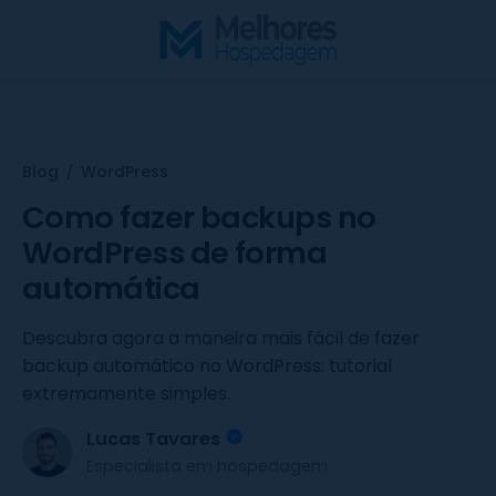
S
k
i
p
t
o
Blog
WordPress
/
c
o
Como fazer backups no
n
WordPress de forma
t
automática
e
n
Descubra agora a maneira mais fácil de fazer
t
backup automático no WordPress: tutorial
extremamente simples.
Lucas Tavares
Especialista em hospedagem