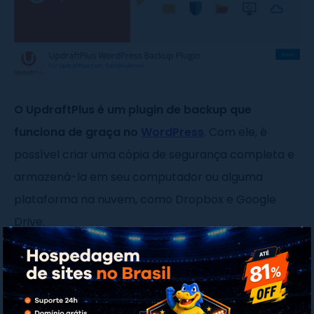
O UpdraftPlus é um plugin de backup que
funciona de graça no
WordPress
. Com ele, é
possível criar uma cópia de segurança completa e
armazená-la em seu computador ou alguma
plataforma na nuvem, como Dropbox e Google
Drive.
O plugin permite backups regulares agendados, ou
seja, automáticos, de forma parcial ou total, a
depender das configurações escolhidas.