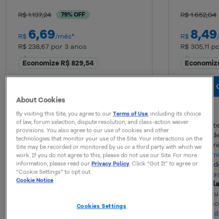
R$ 1.137,24
R$ 1.652,04
79% OFF
6,69
8,49
R$
/mês*
R$
R$ 238,67 por 3 anos
R$ 305,11 p
Economize R$ 829,54
Economize
Começar agora
About Cookies
By visiting this Site, you agree to our
Terms of Use
, including its choice
of law, forum selection, dispute resolution, and class-action waiver
Crie 1 site
Crie 1 sit
provisions. You also agree to our use of cookies and other
50 GB
de armazenamento NVMe
100 GB
de
technologies that monitor your use of the Site. Your interactions on the
Servidores no Brasil
Servidore
Site may be recorded or monitored by us or a third party with which we
Até
40 mil visitas/mês
Até
80 mi
work. If you do not agree to this, please do not use our Site. For more
3 contas de e-mail
Contas d
information, please read our
Privacy Policy
. Click “Got It” to agree or
“Cookie Settings” to opt out.
O plano também inclui:
ilimitada
Cookie Notice
Gator Protect Lite
ativo
Tudo do pla
Novo
para monitoramento
Site segu
contínuo do seu site
Migração
Cookies Settings
Backup semanal
Backup
d