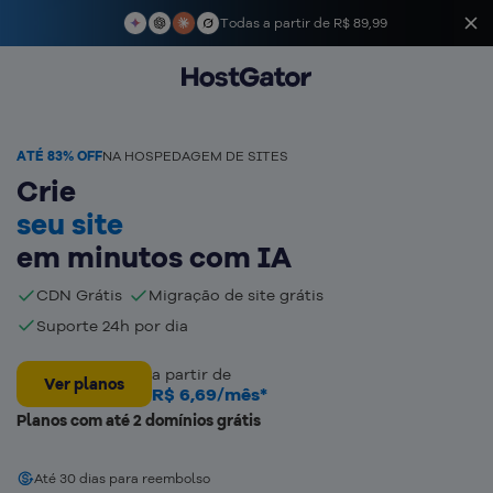
Todas a partir de
R$ 89,99
ATÉ 83% OFF
NA HOSPEDAGEM DE SITES
Crie
seu site
em minutos com IA
CDN Grátis
Migração de site grátis
Suporte 24h por dia
a partir de
Ver planos
R$
6,69
/mês*
Planos com até 2 domínios grátis
Até 30 dias para reembolso