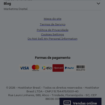
Programa de Afiliados
Blog
Base de conhecimento da Loja HostGator
Verificador Whois
Opiniões de Clientes
Marketing Digital
Descobrir Meu IP
Imprensa e Parcerias
Desenvolvimento
Calculadora de Preço de Venda
Mapa do site
Infraestrutura
Empreendedorismo
Termos de Serviço
Calculadora de Lucro
Formas de Pagamento
Glossário
Política de Privacidade
Gerador de Nome para Empresa
Preços
Crie seu site
Cookies Settings
Gerador de QR Code
Do Not Sell My Personal Information
Gator Resolve
E-commerce
Status dos serviços
Loja HostGator
Denunciar abuso
Segurança web
Formas de pagamento
Report Ethical Hacking
© 2026 - HostGator Brasil - Todos os direitos reservados - HostGator
Brasil LTDA - CNPJ 15.754.475/0001-40
Rua Lauro Linhares, 589, Ático - Trindade, Florianópolis - SC, CEP
88036-001
Vendas online