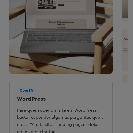
Com IA
WordPress
C
Para quem quer um site em WordPress,
basta responder algumas perguntas que a
P
nossa IA cria sites, landing pages e lojas
c
online em minutos.