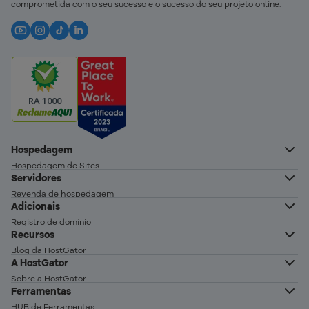
comprometida com o seu sucesso e o sucesso do seu projeto online.
RA 1000
Hospedagem
Hospedagem de Sites
Servidores
Hospedagem WordPress
Revenda de hospedagem
Hospedagem para loja virtual
Adicionais
Servidor VPS
Criador de sites
Registro de domínio
Servidor VPS n8n auto-hospedado
Recursos
Loja HostGator
Transferência de domínio
Servidor Dedicado Linux
Blog da HostGator
E-mail profissional
A HostGator
Servidor Dedicado Windows
Migração de Hospedagem
Certificado SSL
Sobre a HostGator
Perguntas Frequentes
Ferramentas
HostGator AllPass
Trabalhe conosco
Base de conhecimento de hospedagem
HUB de Ferramentas