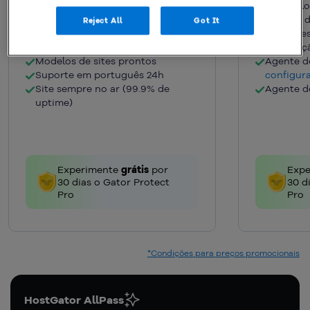
Site seguro com SSL grátis
Mais vel
Migração grátis
e ilimitada
Criador d
Reject All
Got It
Criador de Sites com IA
WordPres
WordPress com IA
Otimizaç
Modelos de sites prontos
Agente d
Suporte em português 24h
configur
Site sempre no ar (99.9% de
Agente d
uptime)
Experimente
grátis
por
Exp
30 dias o Gator Protect
30 d
Pro
Pro
*Condições para preços promocionais
HostGator AllPass