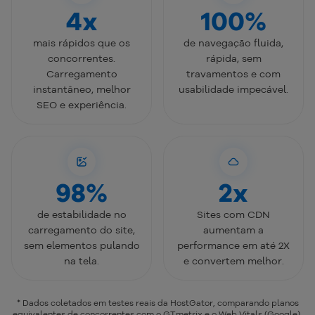
4x
100%
mais rápidos que os
de navegação fluida,
concorrentes.
rápida, sem
Carregamento
travamentos e com
instantâneo, melhor
usabilidade impecável.
SEO e experiência.
98%
2x
de estabilidade no
Sites com CDN
carregamento do site,
aumentam a
sem elementos pulando
performance em até 2X
na tela.
e convertem melhor.
* Dados coletados em testes reais da HostGator, comparando planos
equivalentes de concorrentes com o GTmetrix e o Web Vitals (Google),