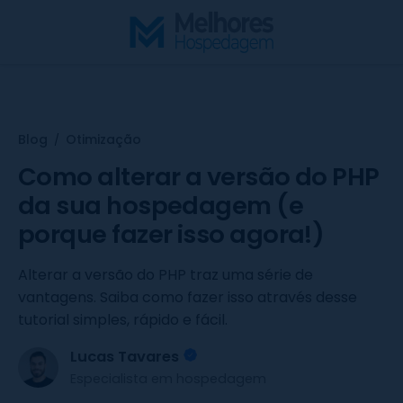
S
k
i
p
t
o
Blog
Otimização
/
c
o
Como alterar a versão do PHP
n
da sua hospedagem (e
t
porque fazer isso agora!)
e
n
Alterar a versão do PHP traz uma série de
t
vantagens. Saiba como fazer isso através desse
tutorial simples, rápido e fácil.
Lucas Tavares
Especialista em hospedagem