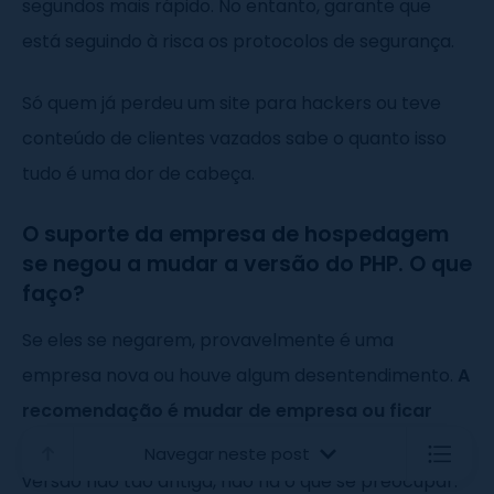
segundos mais rápido. No entanto, garante que
está seguindo à risca os protocolos de segurança.
Só quem já perdeu um site para hackers ou teve
conteúdo de clientes vazados sabe o quanto isso
tudo é uma dor de cabeça.
O suporte da empresa de hospedagem
se negou a mudar a versão do PHP. O que
faço?
Se eles se negarem, provavelmente é uma
empresa nova ou houve algum desentendimento.
A
recomendação é mudar de empresa ou ficar
com o PHP desatualizado mesmo
. Se for uma
Navegar neste post
versão não tão antiga, não há o que se preocupar.