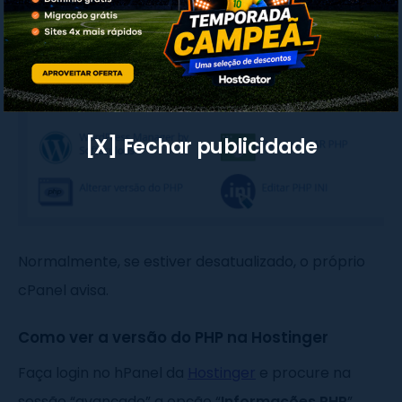
PHP
”. Na nova tela que aparecer, será mostrada a
versão que sua hospedagem se encontra.
[X] Fechar publicidade
Normalmente, se estiver desatualizado, o próprio
cPanel avisa.
Como ver a versão do PHP na Hostinger
Faça login no hPanel da
Hostinger
e procure na
sessão “avançado” a opção “
Informações PHP
”.