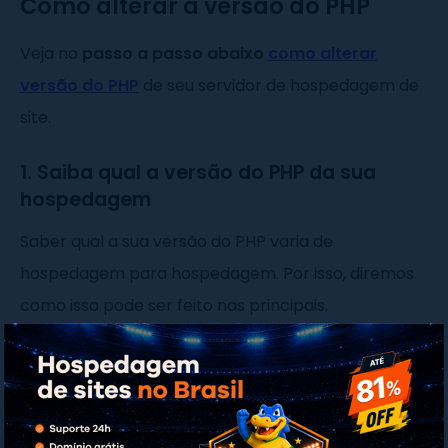
Como alterar a versão do PHP
Veja no
passo a passo abaixo
como alterar
versão do PHP
de seu servidor de hospedagem de
site.
1. Saiba qual a versão do PHP da sua
hospedagem
Saber qual a sua versão do PHP varia de
hospedagem para hospedagem. Por isso, diremos
como isso pode ser feito nas principais.
Como ver a versão do PHP na HostGator
Faça login no cPanel da
HostGator
e procure, na
sessão "ferramenta", a opção “
alterar versão do