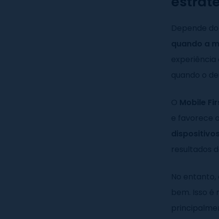
estrat
Depende do p
quando a ma
experiência 
quando o de
O
Mobile Fi
e favorece 
dispositivo
resultados d
No entanto,
bem. Isso é
principalme