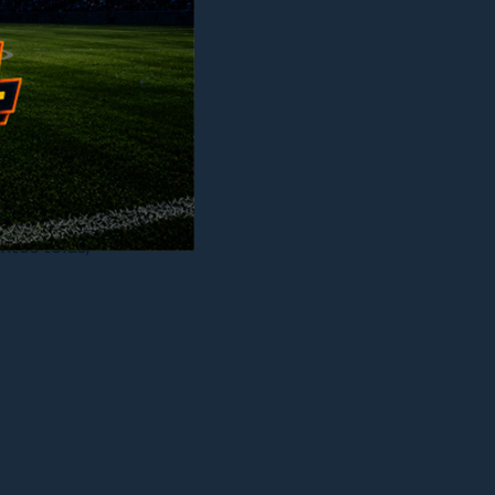
 distinto:
is e depois
ntes telas,