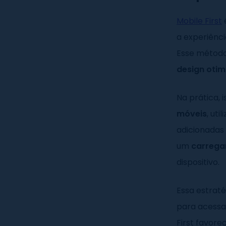
Mobile First
a experiênci
Esse métod
design oti
Na prática, i
móveis
, ut
adicionadas 
um
carrega
dispositivo.
Essa estraté
para acessa
First favore