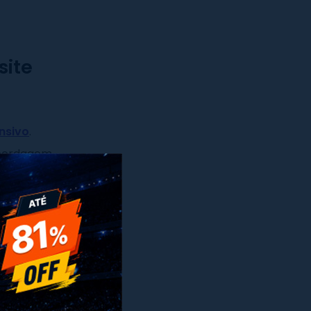
site
nsivo
.
abordagem
x
olvimento
,
top.
sign é
o uma
nas se
 os