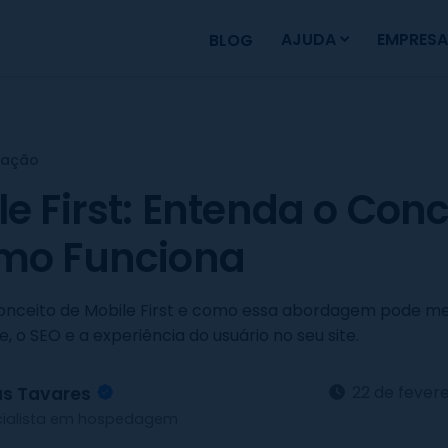
AJUDA
EMPRESA
BLOG
zação
e First: Entenda o Conc
mo Funciona
onceito de Mobile First e como essa abordagem pode me
 o SEO e a experiência do usuário no seu site.
22 de fevere
as Tavares
cialista em hospedagem