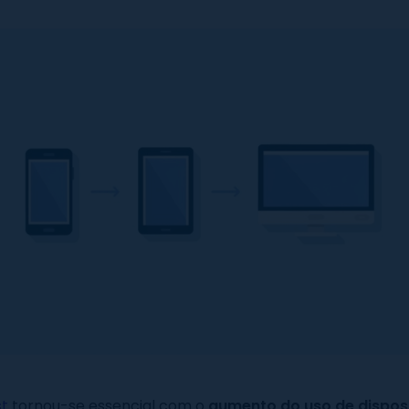
st
tornou-se essencial com o
aumento do uso de disposi