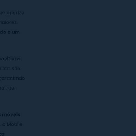
e prioriza
maiores.
ido e um
positivos
uida, são
 garantindo
alquer
s móveis
o
, o Mobile
es