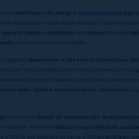
é uma
abordagem de design e
desenvolvimento web
qu
a em dispositivos móveis antes de adaptá-la para telas 
o
garante melhor usabilidade, carregamento mais ráp
mizado
para smartphones e tablets.
sso significa
desenvolver o site com foco inicial nos dis
ilizando um layout simplificado e menos elementos. Em seg
melhorias para telas maiores, como tablets e desktops,
mento mais rápido e uma experiência otimizada
em qu
gia é essencial
devido ao crescente uso de dispositivo
r a internet. Além de
melhorar a experiência do usuári
ce o
SEO
, já que buscadores como o Google
priorizam sit