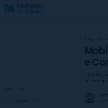
S
k
i
p
t
o
c
Blog
Otimi
/
o
Mobil
n
t
e Co
e
n
Entenda o c
t
performance,
Neste artigo
Luc
Espe
O que é Mobile First?