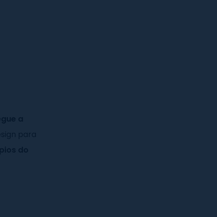
egue a
esign para
pios do