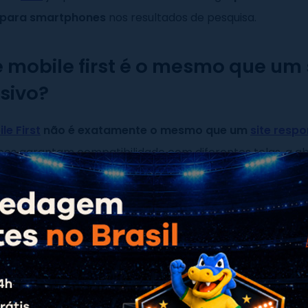
 para smartphones
nos resultados de pesquisa.
e mobile first é o mesmo que um 
sivo?
le First
não é exatamente o mesmo que um
site respo
s garantam compatibilidade com diferentes telas, a 
prioriza dispositivos móveis desde o início do desenv
site responsivo pode ter sido criado primeiro para desk
diferença entre esses conceitos está na forma como o de
Mobile First foca inicialmente nos celulares
, garantind
otimizada nesses dispositivos. Já um site responsivo ape
erentes tamanhos de tela, sem necessariamente priorizar