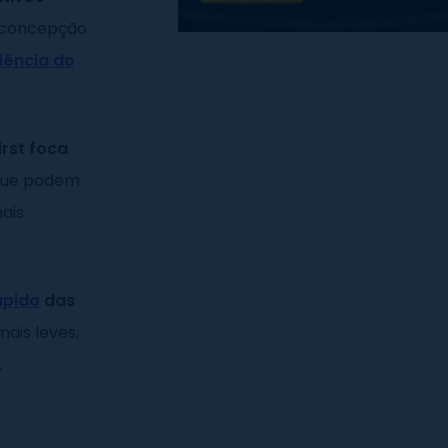
 a concepção
iência do
irst foca
 que podem
ais
ápido
das
ais leves,
.