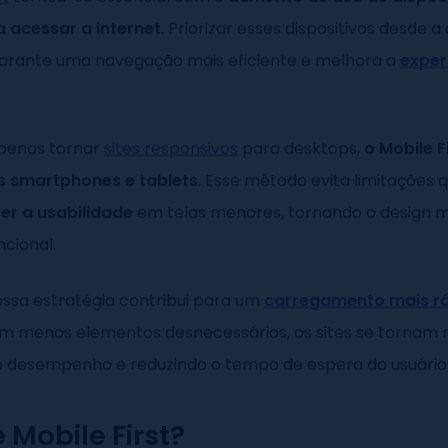
 acessar a internet
. Priorizar esses dispositivos desde
garante uma navegação mais eficiente e melhora a
exper
penas tornar
sites responsivos
para desktops,
o Mobile F
s smartphones e tablets
. Esse método evita limitações
r a usabilidade
em telas menores, tornando o design m
ncional.
essa estratégia contribui para um
carregamento mais r
om menos elementos desnecessários, os sites se tornam m
o desempenho e reduzindo o tempo de espera do usuário
 Mobile First?