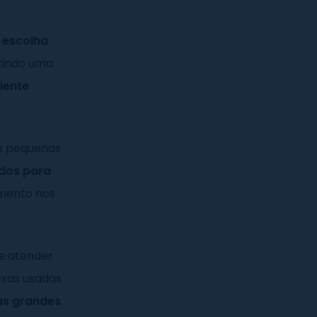
r escolha
ntindo uma
iente
as pequenas
ados para
amento nos
 atender
exas usadas
las grandes