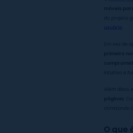
móveis para
do projeto 
usuário
.
Em vez de a
primeiro no
compromete
intuitivo e fu
Além disso, 
páginas
. C
otimizando 
O que é