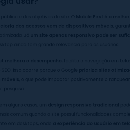
égia usar?
úblico e dos objetivos do site. O
Mobile First é a melho
ioria dos acessos vem de dispositivos móveis
, gara
otimizada. Já
um site apenas responsivo pode ser sufic
sktop ainda tem grande relevância para os usuários.
rst melhora o desempenho
, facilita a navegação em tel
o SEO. Isso ocorre porque o Google
prioriza sites otimiz
s móveis
, o que pode impactar positivamente o ranque
e pesquisa.
 em alguns casos, um
design responsivo tradicional
pode
 mais comum quando o site possui funcionalidades compl
nte em desktops, onde
a experiência do usuário em te