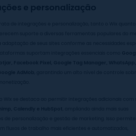
ações e personalização
ata de integrações e personalização, tanto o Wix quanto
ferecem suporte a diversas ferramentas populares do m
a adaptação de seus sites conforme as necessidades espe
ataformas suportam integrações essenciais como
Goog
Hotjar, Facebook Pixel, Google Tag Manager, WhatsApp
Google AdMob
, garantindo um alto nível de controle sobr
monetização.
o Wix se destaca ao permitir integrações adicionais com 
himp, Calendly e HubSpot
, ampliando ainda mais suas
es de personalização e gestão de marketing. Isso permite
em fluxos de trabalho mais eficientes e automatizados,