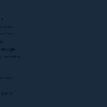
 a
ercado,
cíficas.
le
, Google
e a análise
serviços
 que os