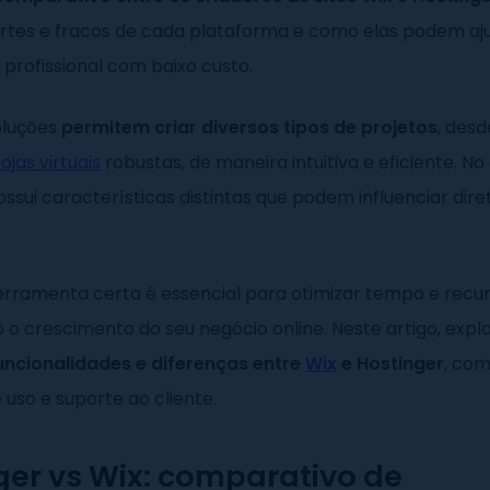
ortes e fracos de cada plataforma e como elas podem aj
e profissional com baixo custo.
oluções
permitem criar diversos tipos de projetos
, des
lojas virtuais
robustas, de maneira intuitiva e eficiente. No
sui características distintas que podem influenciar di
.
erramenta certa é essencial para otimizar tempo e recur
 o crescimento do seu negócio online. Neste artigo, exp
funcionalidades e diferenças entre
Wix
e Hostinger
, co
e uso e suporte ao cliente.
ger vs Wix: comparativo de