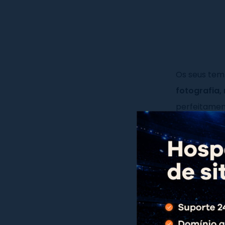
Os seus tem
fotografia,
perfeitamen
Por outro la
templates
,
virtual
. No e
criação de s
design.