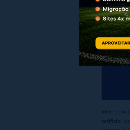
Além disso,
artificial
, q