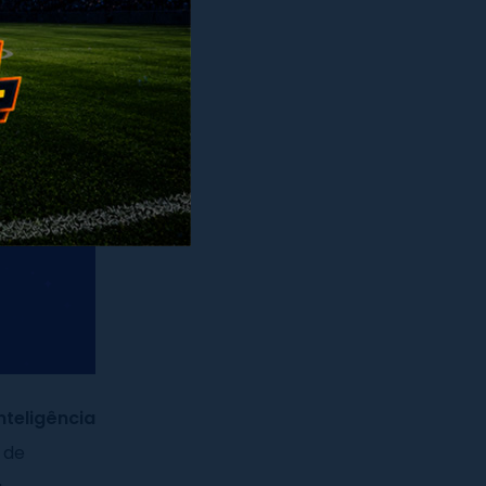
teligência
r de