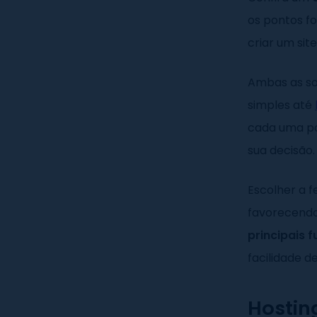
os pontos f
criar um sit
Ambas as s
simples até
cada uma pos
sua decisão
Escolher a f
favorecendo
principais 
facilidade d
Hostin