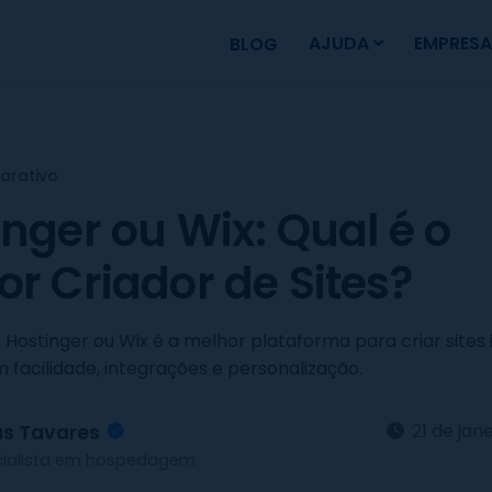
AJUDA
EMPRESA
BLOG
rativo
nger ou Wix: Qual é o
or Criador de Sites?
Hostinger ou Wix é a melhor plataforma para criar sites i
facilidade, integrações e personalização.
21 de jan
as Tavares
cialista em hospedagem