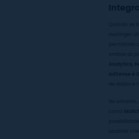
Integr
Quando se tr
Hostinger o
permitindo 
Ambas as pl
Analytics, 
AdSense e 
de dados e 
No entanto, 
como
Mailc
possibilidad
usuários cri