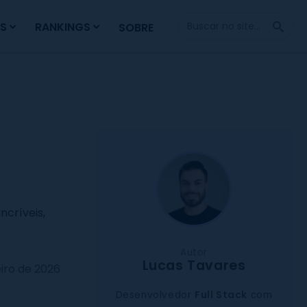
Fazer
S
RANKINGS
SOBRE
Busca
ncríveis,
Autor
Lucas Tavares
eiro de 2026
Desenvolvedor
Full Stack
com