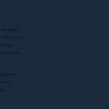
a
 a
e
analisa o
 site
. Outro
a lojas
cesso mais
soluções
possui
des