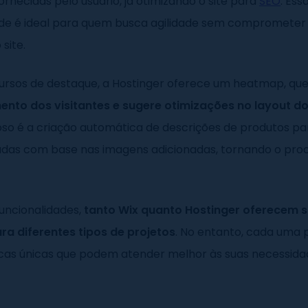
ornecidas pelo usuário, já otimizando o site para
SEO
. Ess
ade é ideal para quem busca agilidade sem comprometer
site.
cursos de destaque, a Hostinger oferece um heatmap, qu
to dos visitantes e sugere otimizações no layout do
oso é a criação automática de descrições de produtos par
eradas com base nas imagens adicionadas, tornando o pro
uncionalidades,
tanto Wix quanto Hostinger oferecem 
ra diferentes tipos de projetos
. No entanto, cada uma 
icas únicas que podem atender melhor às suas necessida