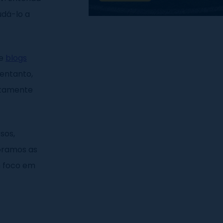
udá-lo a
de
blogs
 entanto,
retamente
sos,
loramos as
m foco em