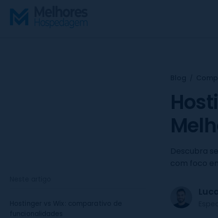
S
k
i
p
t
o
c
Blog
Compa
/
o
Hosti
n
t
Melh
e
n
Descubra se 
t
com foco em 
Neste artigo
Luc
Espe
Hostinger vs Wix: comparativo de
funcionalidades