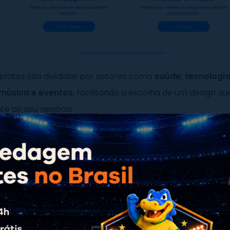
plates são divididos por setores como
saúde, tecnologia
 música e eventos
, facilitando a escolha de um design qu
te ao seu negócio.
do,
a
Hostinger
também oferece uma boa diversidade 
 como blog, menus para restaurante, sites de casamento
ntanto, seu maior diferencial está na flexibilidade de permi
ites do zero, proporcionando maior controle sobre o pro