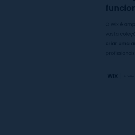
funcio
O Wix é amp
vasta coleç
criar uma a
profissiona