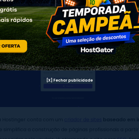
[X] Fechar publicidade
 a Hostinger conta com um
criador de sites
baseado em in
ue simplifica a construção de páginas profissionais a parti