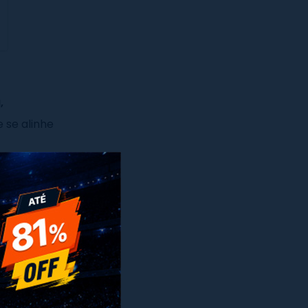
,
e se alinhe
x
de
 e
loja
tir a
cesso de