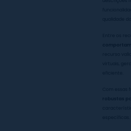
descrições f
funcionalid
qualidade do 
Entre os re
comportamen
recurso vali
virtuais, g
eficiente.
Com essas f
robustas pa
característ
específicas.