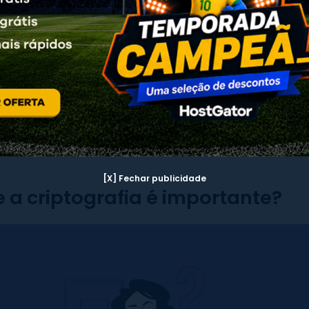
rmazenamento, restringir seu uso e acesso e criar logs 
comendações acima são bem técnicas e se tratando d
o são realmente necessárias, uma vez que há
vários pl
 servidor de hospedagem que trazem o poder da crip
ma simples para você
.
[X] Fechar publicidade
e a criptografia é importante?