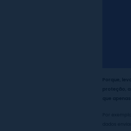
Porque, lev
proteção, a
que apenas
Por exempl
dados enviad