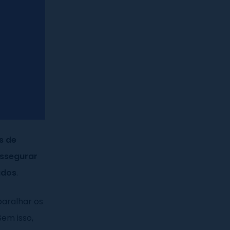
s de
assegurar
ados
.
aralhar os
Sem isso,