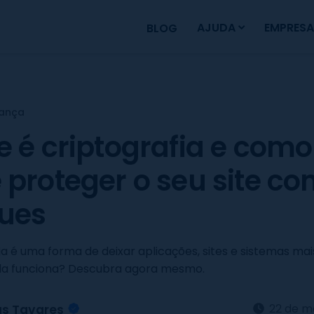
AJUDA
EMPRESA
BLOG
ança
e é criptografia e como
 proteger o seu site co
ues
ia é uma forma de deixar aplicações, sites e sistemas mai
a funciona? Descubra agora mesmo.
22 de m
as Tavares