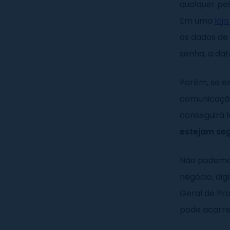
qualquer pes
Em uma
loja
os dados de
senha, a dat
Porém, se e
comunicação
conseguirá l
estejam se
Não podemos
negócio, dig
Geral de Pro
pode acarre