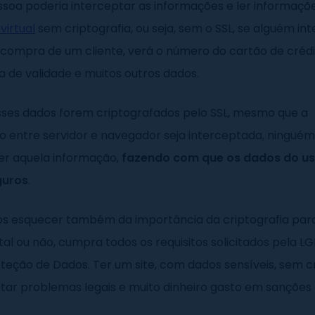
soa poderia interceptar as informações e ler informações
 virtual
sem criptografia, ou seja, sem o SSL, se alguém in
 compra de um cliente, verá o número do cartão de crédi
a de validade e muitos outros dados.
sses dados forem criptografados pelo SSL, mesmo que a
 entre servidor e navegador seja interceptada, ninguém
er aquela informação,
fazendo com que os dados do us
guros
.
 esquecer também da importância da criptografia para
ital ou não, cumpra todos os requisitos solicitados pela LG
teção de Dados. Ter um site, com dados sensíveis, sem cr
tar problemas legais e muito dinheiro gasto em sanções 