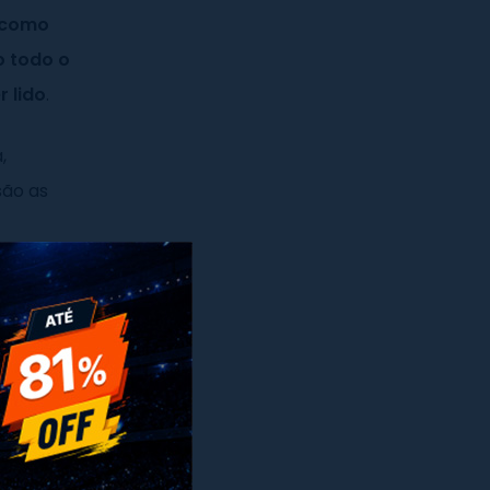
, como
o todo o
 lido
.
,
são as
x
uma chave,
ra a chave.
ra evitar
 elas,