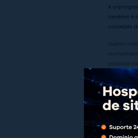
A criptogra
também é c
conteúdo do
Quanto maio
normalmente
possíveis va
Do mesmo m
menor é a s
Toda e qual
descriptogra
que pessoas 
recomendada