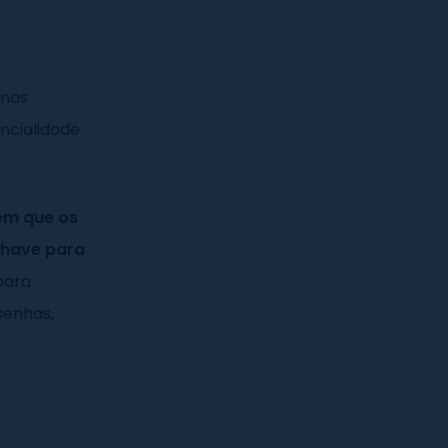
enas
ncialidade
em que os
chave para
para
senhas,