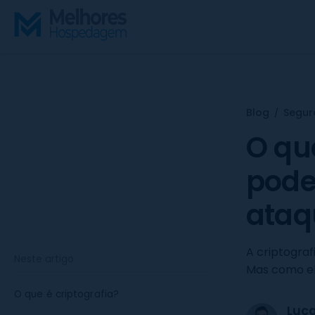
S
k
i
p
t
o
c
Blog
Segur
/
o
O qu
n
t
pode
e
n
ataq
t
A criptograf
Neste artigo
Mas como el
O que é criptografia?
Luc