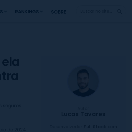
Fazer
S
RANKINGS
SOBRE
Busca
 ela
ntra
s seguros.
Autor
Lucas Tavares
Desenvolvedor
Full Stack
com
aio de 2024