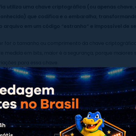
fia utiliza uma chave criptográfica (ou apenas chave
onhecida) que codifica e o embaralha, transformand
 arquivo em um código “estranho” e impossível de ser
r for o tamanho ou comprimento da chave criptográfica
 medida em bits, maior é a segurança, porque maiores 
riações para essa chave.
odo, quanto menor for o tamanho ou comprimento de 
egurança, porque são poucas combinações diferentes pa
quer pessoa que tenha a chave criptográfica consegue
far um arquivo e ler o conteúdo dele. Por causa disso, pa
mal intencionadas façam isso, é preciso seguir práticas
s de gerenciamento das chaves, como dar vida útil para