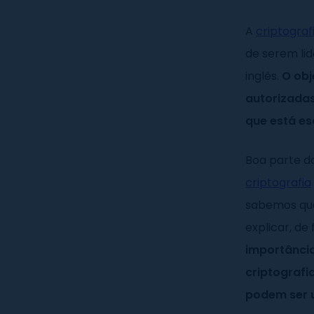
A
criptograf
de serem lid
inglês.
O obj
autorizadas
que está es
Boa parte do
criptografia
sabemos que
explicar, de
importância
criptografi
podem ser 