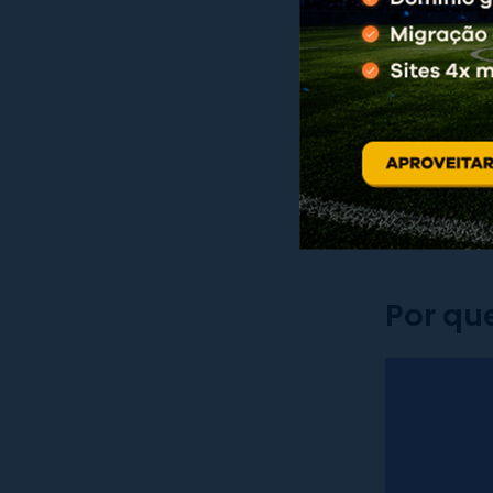
proteger o a
às chaves.
Todas as re
ou blog, nã
recursos do
de uma for
Por qu