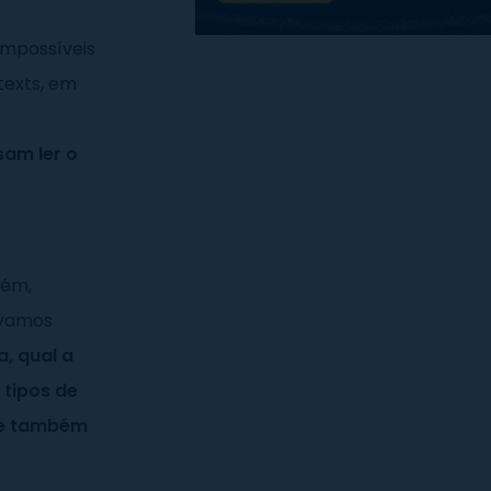
impossíveis
texts, em
sam ler o
rém,
 vamos
, qual a
 tipos de
que também