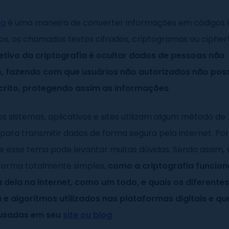
ia
é uma maneira de converter informações em códigos 
os, os chamados textos cifrados, criptogramas ou cipher
etivo da criptografia é ocultar dados de pessoas não
, fazendo com que usuários não autorizados não pos
crito, protegendo assim as informações
.
s sistemas, aplicativos e sites utilizam algum método de
para transmitir dados de forma segura pela internet. Po
 esse tema pode levantar muitas dúvidas. Sendo assim,
 forma totalmente simples,
como a criptografia funciona
 dela na internet, como um todo, e quais os diferentes
a e algoritmos utilizados nas plataformas digitais e 
usadas em seu
site ou blog
.