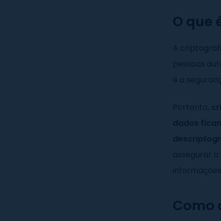
O que é
A criptograf
pessoas aut
e a seguran
Portanto,
cr
dados ficam
descriptogr
assegurar a
informações 
Como a