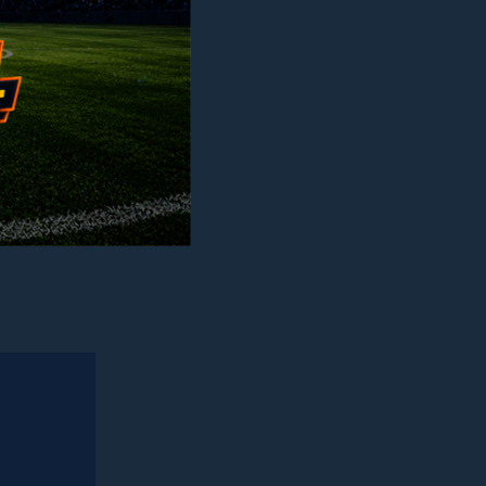
de acesso
o seu site
ugins
e
tografia