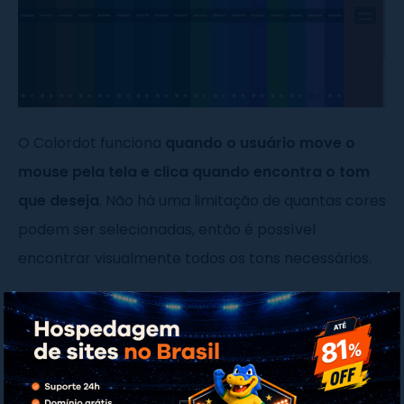
O Colordot funciona
quando o usuário move o
mouse pela tela e clica quando encontra o tom
que deseja
. Não há uma limitação de quantas cores
podem ser selecionadas, então é possível
encontrar visualmente todos os tons necessários.
Infelizmente, ao clicar, o código hexadecimal da cor
não é selecionado, é preciso arrastar e colar
manualmente onde você deseja.