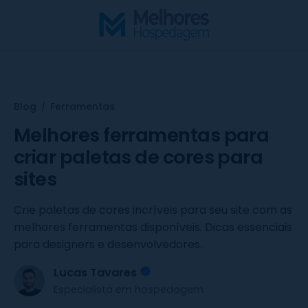
S
k
i
p
t
o
Blog
Ferramentas
/
c
o
Melhores ferramentas para
n
criar paletas de cores para
t
sites
e
n
Crie paletas de cores incríveis para seu site com as
t
melhores ferramentas disponíveis. Dicas essenciais
para designers e desenvolvedores.
Lucas Tavares
Especialista em hospedagem