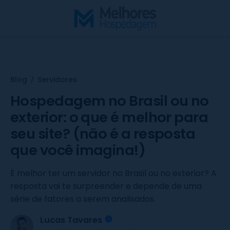
S
k
i
p
t
o
Blog
Servidores
/
c
o
Hospedagem no Brasil ou no
n
exterior: o que é melhor para
t
seu site? (não é a resposta
e
que você imagina!)
n
t
É melhor ter um servidor no Brasil ou no exterior? A
resposta vai te surpreender e depende de uma
série de fatores a serem analisados.
Lucas Tavares