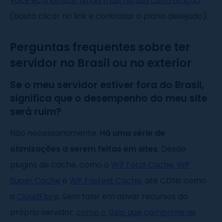
você economizar ainda mais na sua contratação
.
(basta clicar no link e contratar o plano desejado).
Perguntas frequentes sobre ter
servidor no Brasil ou no exterior
Se o meu servidor estiver fora do Brasil,
significa que o desempenho do meu site
será ruim?
Não necessariamente.
Há uma série de
otimizações a serem feitas em sites
. Desde
plugins de cache, como o
W3 Total Cache
,
WP
Super Cache
e
WP Fastest Cache
, até CDNs como
a
CloudFlare
. Sem falar em ativar recursos do
próprio servidor,
como o Gzip que comprime as