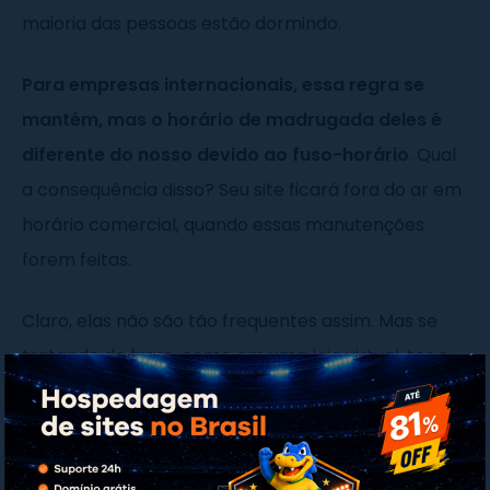
maioria das pessoas estão dormindo.
Para empresas internacionais, essa regra se
mantém, mas o horário de madrugada deles é
diferente do nosso devido ao fuso-horário
. Qual
a consequência disso? Seu site ficará fora do ar em
horário comercial, quando essas manutenções
forem feitas.
Claro, elas não são tão frequentes assim. Mas se
tratando de lucro, como em uma
loja virtual
, ter o
seu site offline pode acarretar em perda de vendas
e outros fatores relevantes relacionados à nutrição
de leads.