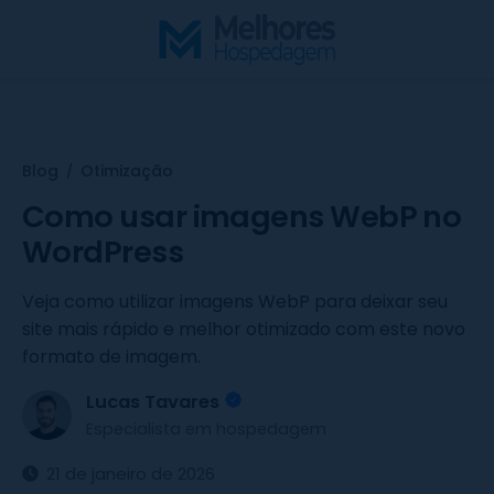
S
k
i
p
t
o
Blog
Otimização
/
c
o
Como usar imagens WebP no
n
WordPress
t
e
Veja como utilizar imagens WebP para deixar seu
n
site mais rápido e melhor otimizado com este novo
t
formato de imagem.
Lucas Tavares
Especialista em hospedagem
21 de janeiro de 2026