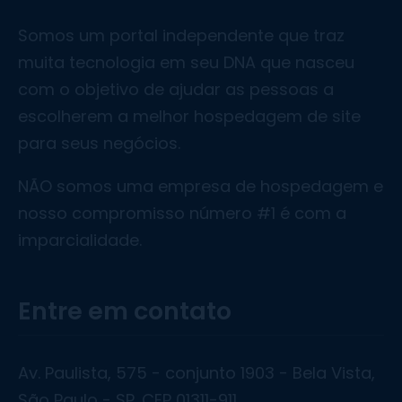
o
g
o
r
Somos um portal independente que traz
k
a
muita tecnologia em seu DNA que nasceu
m
com o objetivo de ajudar as pessoas a
escolherem a melhor hospedagem de site
para seus negócios.
NÃO somos uma empresa de hospedagem e
nosso compromisso número #1 é com a
imparcialidade.
Entre em contato
Av. Paulista, 575 - conjunto 1903 - Bela Vista,
São Paulo - SP. CEP 01311-911