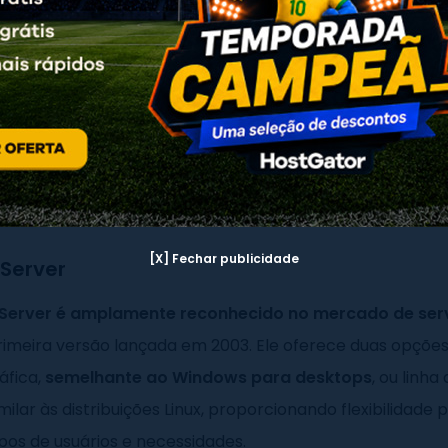
acional para servidores: qual o melhor?
são os principais sistemas
ionais para servidores?
 operacionais para servidores podem ser classificados e
rincipais: Windows e Linux.
[X] Fechar publicidade
Server
Server é amplamente reconhecido no mercado de ser
rimeira versão lançada em 2003. Ele oferece duas opçõe
áfica,
semelhante ao Windows para desktops
, ou linha
ilar às distribuições Linux, proporcionando flexibilidade 
ipos de usuários e necessidades.