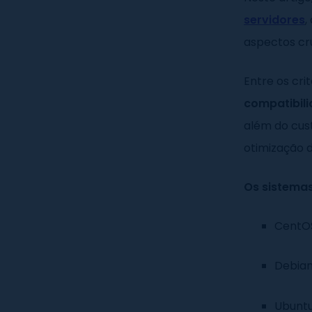
servidores
,
aspectos cr
Entre os cri
compatibil
além do cus
otimização d
Os sistemas
CentO
Debia
Ubuntu