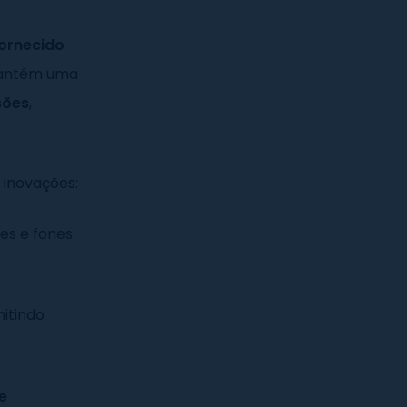
fornecido
 mantém uma
sões
,
 inovações:
es e fones
itindo
e