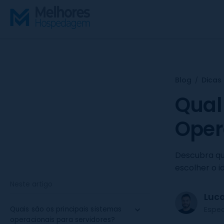
S
k
i
p
t
o
c
Blog
Dicas
/
o
Qual
n
t
Oper
e
n
Descubra qu
t
escolher o 
Neste artigo
Luc
Espe
Quais são os principais sistemas
operacionais para servidores?