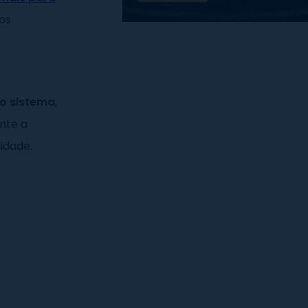
 os
o sistema
,
nte a
lidade.