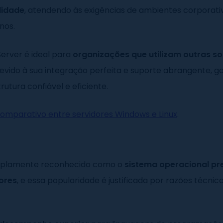
lidade
, atendendo às exigências de ambientes corporati
nos.
erver é ideal para
organizações que utilizam outras s
devido à sua integração perfeita e suporte abrangente, g
rutura confiável e eficiente.
omparativo entre servidores Windows e Linux
.
amplamente reconhecido como o
sistema operacional pr
ores
, e essa popularidade é justificada por razões técnic