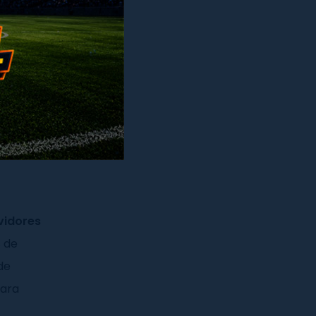
m duas
vidores
s de
 de
para