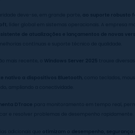
aridade deve-se, em grande parte,
ao suporte robusto 
oft
, líder global em sistemas operacionais. A empresa
nsistente de atualizações e lançamentos de novas ver
elhorias contínuas e suporte técnico de qualidade.
ão mais recente, o
Windows Server 2025
trouxe diversas
e nativo a dispositivos Bluetooth
, como teclados, mous
ido, ampliando a conectividade.
menta DTrace
para monitoramento em tempo real, perm
ficar e resolver problemas de desempenho rapidamente.
ias adicionais que
otimizam o desempenho, segurança 