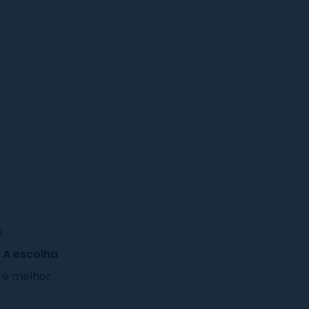
s
.
A escolha
 e melhor