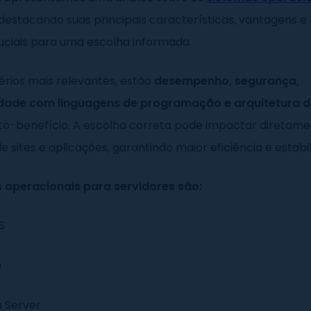
 destacando suas principais características, vantagens e
uciais para uma escolha informada.
térios mais relevantes, estão
desempenho, segurança,
idade com linguagens de programação e arquitetura d
to-benefício. A escolha correta pode impactar diretame
e sites e aplicações, garantindo maior eficiência e estabi
 operacionais para servidores são:
S
n
 Server