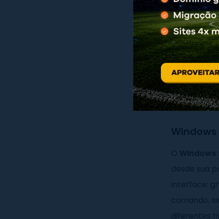
Sistema oper
Quais 
operac
Os sistemas
categorias p
Windows 
O
Windows 
desde sua p
interface: gr
comando, sim
diferentes t