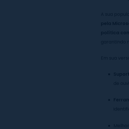
A sua popul
pela Micros
política co
garantindo m
Em sua vers
Suport
de ouv
Ferra
identi
Melhor