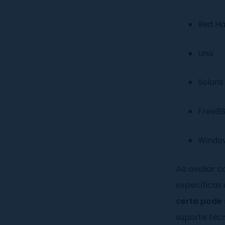
Red Ha
Unix
Solaris
FreeB
Window
Ao avaliar 
específicas 
certa pode 
suporte téc