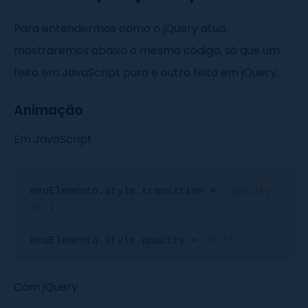
    wp_enqueue_script(
'jquery'
);

Para entendermos como o jQuery atua,
mostraremos abaixo o mesmo código, só que um
}

feito em JavaScript puro e outro feito em jQuery.
add_action(
'wp_enqueue_scripts'
, 
'incluir_jquery'
);
Animação
Em JavaScript
meuElemento.style.transition = 
'opacity 
1s'
;

meuElemento.style.opacity = 
'0.5'
;
Com jQuery