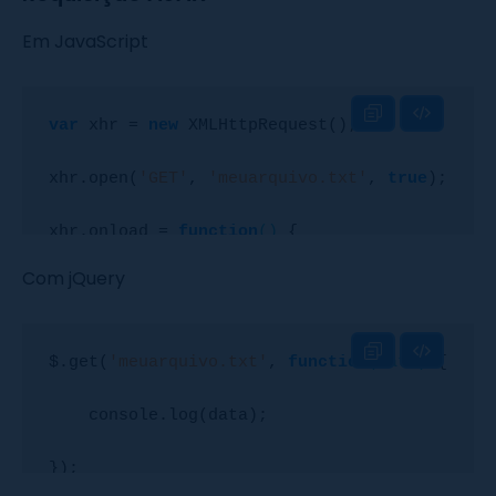
Em JavaScript
var
 xhr = 
new
 XMLHttpRequest();

xhr.open(
'GET'
, 
'meuarquivo.txt'
, 
true
);

xhr.onload = 
function
()
{

Com jQuery
    console.log(xhr.responseText);

};

$.get(
'meuarquivo.txt'
, 
function
(data)
{

xhr.send();
    console.log(data);

});