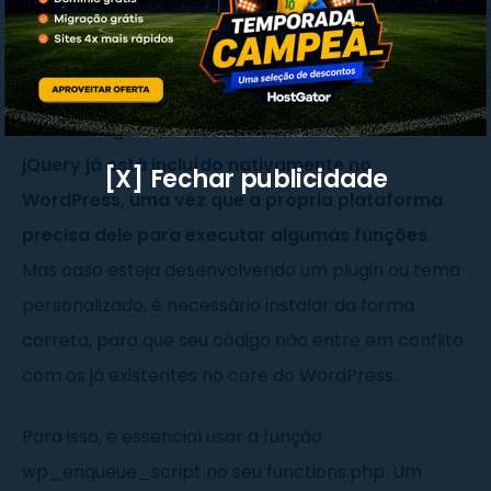
bem comum e vários plugins dependem de uma
versão específica do WordPress para funcionar.
De forma geral, não é necessário fazer nada. O
jQuery já está incluído nativamente no
[X] Fechar publicidade
WordPress, uma vez que a própria plataforma
precisa dele para executar algumas funções
.
Mas caso esteja desenvolvendo um plugin ou tema
personalizado, é necessário instalar da forma
correta, para que seu código não entre em conflito
com os já existentes no core do WordPress.
Para isso, é essencial usar a função
wp_enqueue_script no seu functions.php. Um