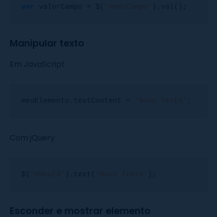
var
 valorCampo = $(
'#meuCampo'
).val();
Manipular texto
Em JavaScript
meuElemento.textContent = 
'Novo Texto'
;
Com jQuery
$(
'#meuId'
).text(
'Novo Texto'
);
Esconder e mostrar elemento