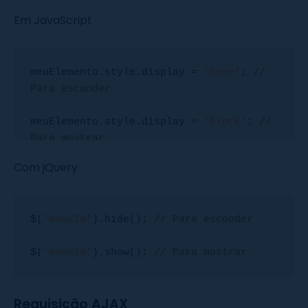
Em JavaScript
meuElemento.style.display = 
'none'
; 
// 
Para esconder
meuElemento.style.display = 
'block'
; 
// 
Para mostrar
Com jQuery
$(
'#meuId'
).hide(); 
// Para esconder
$(
'#meuId'
).show(); 
// Para mostrar
Requisição AJAX