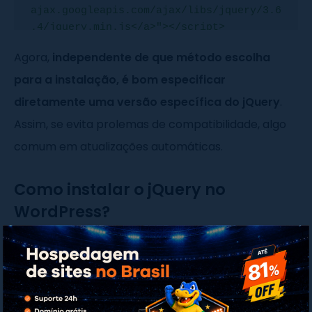
ajax.googleapis.com/ajax/libs/jquery/3.6
.4/jquery.min.js</a>"></script>
Agora,
independente de que método escolha
para a instalação, é bom especificar
diretamente uma versão específica do jQuery
.
Assim, se evita prolemas de compatibilidade, algo
comum em atualizações automáticas.
Como instalar o jQuery no
WordPress?
Provavelmente muitos visitantes chegarão até
essa página para saber como instalar a biblioteca
JavaScript mais conhecida do mundo no
WordPress. Afinal de contas, essa é uma pergunta