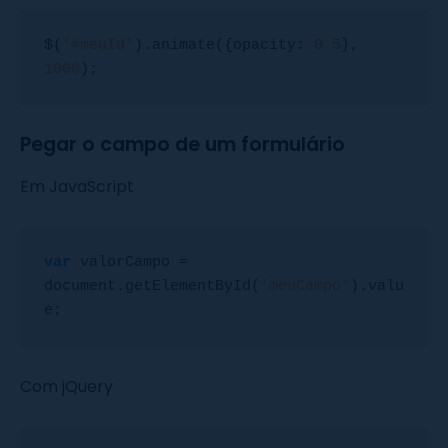
$(
'#meuId'
).animate({opacity: 
0.5
}, 
1000
);
Pegar o campo de um formulário
Em JavaScript
var
 valorCampo = 
document.getElementById(
'meuCampo'
).valu
e;
Com jQuery