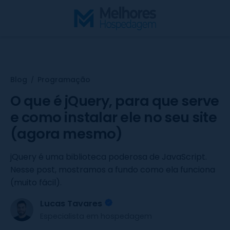
S
k
i
p
t
o
Blog
Programação
/
c
o
O que é jQuery, para que serve
n
e como instalar ele no seu site
t
(agora mesmo)
e
n
jQuery é uma biblioteca poderosa de JavaScript.
t
Nesse post, mostramos a fundo como ela funciona
(muito fácil).
Lucas Tavares
Especialista em hospedagem