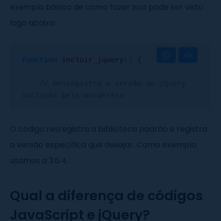
exemplo básico de como fazer isso pode ser visto
logo abaixo:
function
incluir_jquery
()
{

// Desregistra a versão do jQuery 
incluída pelo WordPress
    wp_deregister_script(
'jquery'
);

O código resregistra a biblioteca padrão e registra
a versão específica que desejar. Como exemplo,
// Registra e enfileira a versão do 
jQuery desejada
usamos a 3.6.4.
    wp_register_script(
'jquery'
, 
Qual a diferença de códigos
'https://ajax.googleapis.com/ajax/libs/j
query/3.6.4/jquery.min.js'
, 
array
(), 
JavaScript e jQuery?
null
, 
true
);
