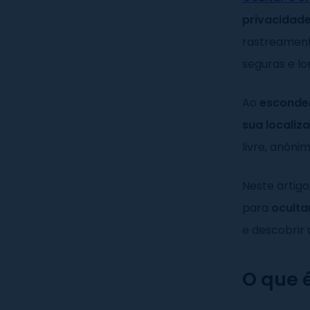
privacidade
rastreament
seguras e lo
Ao
esconder
sua locali
livre, anôni
Neste artig
para
oculta
e descobrir 
O que 