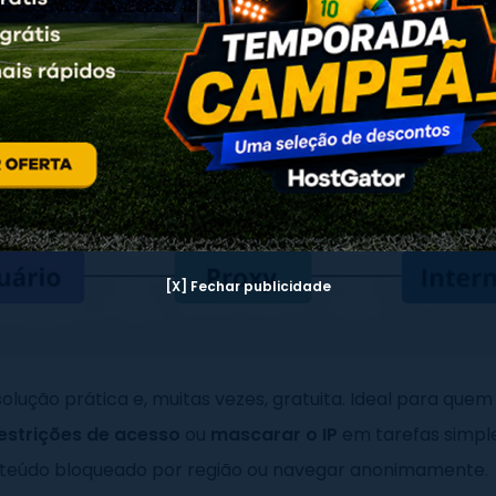
[X] Fechar publicidade
olução prática e, muitas vezes, gratuita. Ideal para quem
estrições de acesso
ou
mascarar o IP
em tarefas simpl
teúdo bloqueado por região ou navegar anonimamente.