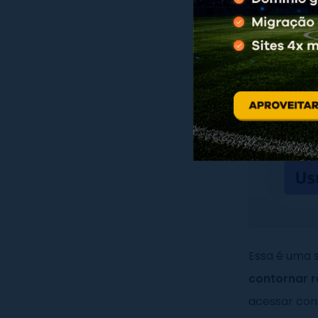
Essa é uma s
contornar r
acessar con