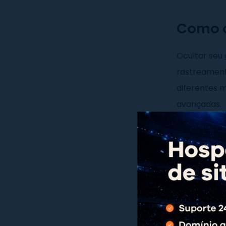
Como o
Ocultar seu
rastreamen
diferentes 
avançadas.
Ocultar I
Um
servido
internet. Ao
real, mas si