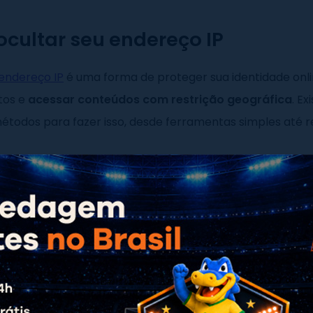
cultar seu endereço IP
endereço IP
é uma forma de proteger sua identidade onli
tos e
acessar conteúdos com restrição geográfica
. E
métodos para fazer isso, desde ferramentas simples até 
P usando servidores proxy
r proxy
funciona como uma ponte entre o seu dispositivo
 acessar um site por meio dele, o
endereço IP
exibido não
m o do servidor intermediário, garantindo certo nível de 