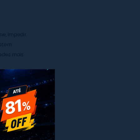
ne, impedir
xistem
redes mais
x
 e a
 é o seu
anonimato.