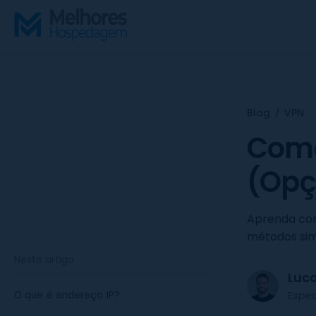
S
k
i
p
t
o
c
Blog
VPN
/
o
Como
n
t
(Opç
e
n
Aprenda com
t
métodos simp
Neste artigo
Luc
Espe
O que é endereço IP?