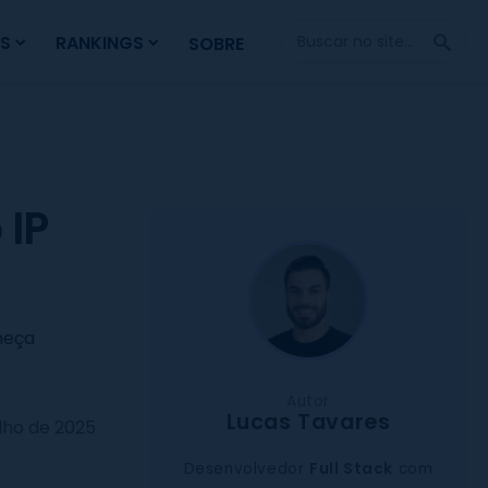
Fazer
S
RANKINGS
SOBRE
Busca
 IP
heça
Autor
Lucas Tavares
ulho de 2025
Desenvolvedor
Full Stack
com