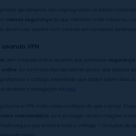
 proxies geralmente não criptografam os dados transmiti
cem
menos segurança
do que métodos mais robustos, co
mas devem ser usados com cautela em conexões sensíveis
P usando VPN
Ns
tem crescido entre usuários que priorizam
segurança
 online
. Ao contrário dos servidores proxy, que apenas
oc
grafa todo o tráfego, impedindo que dados sejam lidos o
os durante a navegação na
web
.
ça torna a VPN muito mais confiável do que o proxy. Enqu
 como intermediário
, sem proteger as informações troc
ada segura que envolve todo o tráfego — inclusive de ap
 segundo plano.