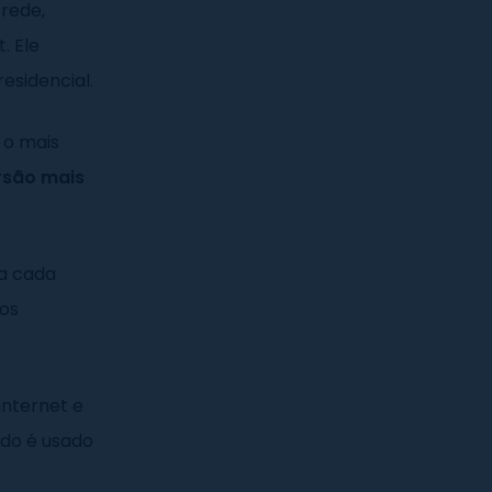
rede,
. Ele
esidencial.
é o mais
rsão mais
 a cada
sos
 internet e
ado é usado