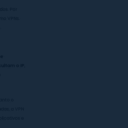
dos. Por
mo VPNs.
.
 e
ultam o IP
,
u
anto o
adas, a VPN
licativos e