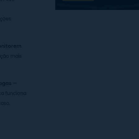
ações
nitorem
ação mais
pagas
—
a funciona
caso.