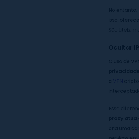
No entanto,
isso, ofere
São úteis, 
Ocultar I
O uso de
VP
privacidade
a
VPN
cripto
interceptad
Essa diferen
proxy atua
cria uma cam
serviços em