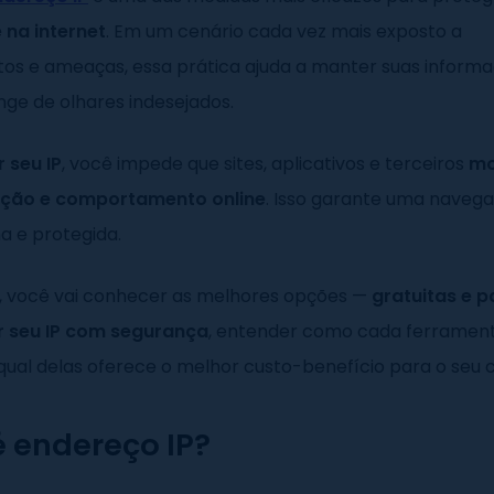
 na internet
. Em um cenário cada vez mais exposto a
os e ameaças, essa prática ajuda a manter suas inform
nge de olhares indesejados.
 seu IP
, você impede que sites, aplicativos e terceiros
mo
zação e comportamento online
. Isso garante uma naveg
ma e protegida.
o, você vai conhecer as melhores opções —
gratuitas e 
r seu IP com segurança
, entender como cada ferrament
qual delas oferece o melhor custo-benefício para o seu 
é endereço IP?