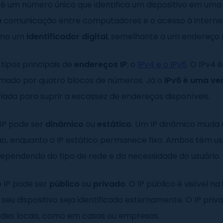
é um número único que identifica um dispositivo em uma 
a comunicação entre computadores e o acesso à internet
omo um
identificador digital
, semelhante a um endereço r
 tipos principais de
endereços IP
: o
IPv4 e o IPv6
. O IPv4 
ormado por quatro blocos de números. Já o
IPv6 é uma ve
criada para suprir a escassez de endereços disponíveis.
IP pode ser
dinâmico
ou
estático
. Um IP dinâmico muda
o, enquanto o IP estático permanece fixo. Ambos têm u
dependendo do tipo de rede e da necessidade do usuário.
o IP pode ser
público
ou
privado
. O IP público é visível na
seu dispositivo seja identificado externamente. O IP priv
edes locais, como em casas ou empresas.