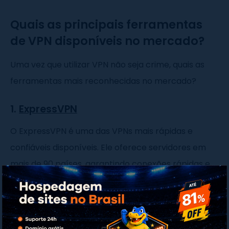
Quais as principais ferramentas
de VPN disponíveis no mercado?
Uma vez que utilizar VPN não seja crime, quais as
ferramentas mais reconhecidas no mercado?
1.
ExpressVPN
O ExpressVPN é uma das VPNs mais rápidas e
confiáveis disponíveis. Ele oferece servidores em
mais de 90 países, garantindo conexões rápidas e
estáveis. A segurança é reforçada com criptografia
de ponta e uma política rígida de não registro de
dados (no-logs).