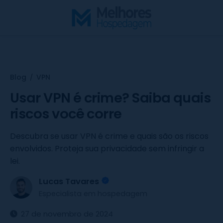
S
k
i
p
t
o
Blog
VPN
/
c
o
Usar VPN é crime? Saiba quais
n
riscos você corre
t
e
Descubra se usar VPN é crime e quais são os riscos
n
envolvidos. Proteja sua privacidade sem infringir a
t
lei.
Lucas Tavares
Especialista em hospedagem
27 de novembro de 2024