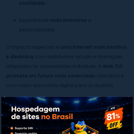
confiáveis
.
Experiências
mais imersivas
e
personalizadas.
O impacto esperado é
uma internet mais intuitiva
e dinâmica
, com assistentes virtuais e interações
adaptadas às necessidades individuais. A
Web 3.0
promete um futuro mais conectado
, interativo e
com maior autonomia digital para os usuários.
Características da Web 3.0
Descubra as
principais características
que
tornam a Web 3.0 um marco na evolução da