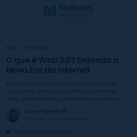
S
k
i
p
t
o
Blog
Tecnologia
/
c
o
O que é Web 3.0? Entenda a
n
Nova Era da Internet
t
e
Entenda o conceito de Web 3.0 e como ela irá
n
revolucionar a navegação online, promovendo
t
maior personalização, privacidade e segurança.
Lucas Tavares
Especialista em hospedagem
30 de dezembro de 2024