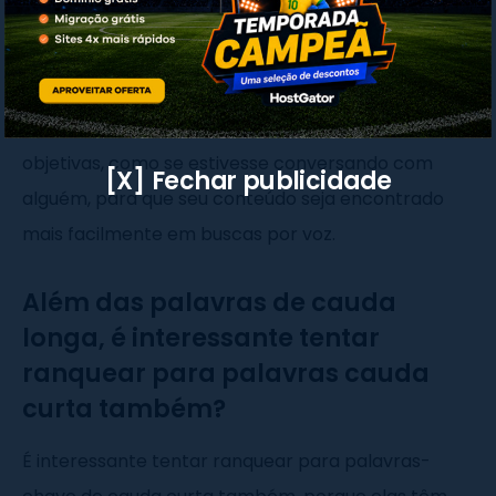
Também é bom focar em termos locais, já que
muita gente busca coisas perto de onde estão.
Organize seu texto com respostas claras, curtas e
objetivas, como se estivesse conversando com
[X] Fechar publicidade
alguém, para que seu conteúdo seja encontrado
mais facilmente em buscas por voz.
Além das palavras de cauda
longa, é interessante tentar
ranquear para palavras cauda
curta também?
É interessante tentar ranquear para palavras-