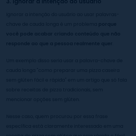
3. Ignorar a intenção do usuário
Ignorar a intenção do usuário ao usar palavras-
chave de cauda longa é um problema
porque
você pode acabar criando conteúdo que não
responde ao que a pessoa realmente quer
.
Um exemplo disso seria usar a palavra-chave de
cauda longa "como preparar uma pizza caseira
sem glúten fácil e rápida" em um artigo que só fala
sobre receitas de pizza tradicionais, sem
mencionar opções sem glúten.
Nesse caso, quem procurou por essa frase
específica está claramente interessado em uma
receita de pizza sem glúten que seja rápida e fácil