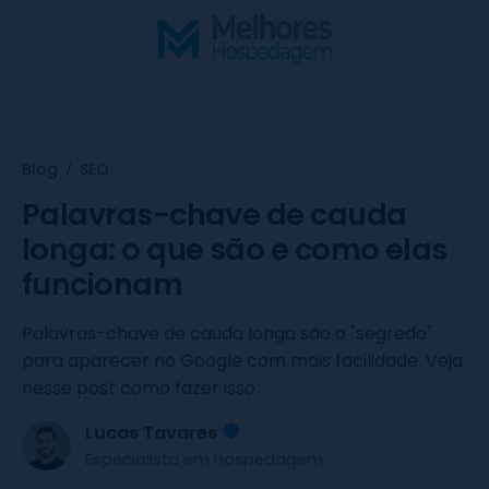
S
k
i
p
t
o
Blog
SEO
/
c
o
Palavras-chave de cauda
n
longa: o que são e como elas
t
funcionam
e
n
Palavras-chave de cauda longa são o "segredo"
t
para aparecer no Google com mais facilidade. Veja
nesse post como fazer isso.
Lucas Tavares
Especialista em hospedagem