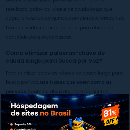
resultado, palavras-chave de cauda longa que
capturam essas perguntas completas e naturais se
tornam ainda mais importantes para otimizar o
conteúdo para essas buscas.
Como otimizar palavras-chave de
cauda longa para busca por voz?
Para otimizar palavras-chave de cauda longa para
busca por voz,
use frases que soem como as
pessoas falam no dia a dia
, com perguntas
completas, tipo "como fazer bolo de chocolate
fácil". Crie conteúdo que responda a essas
perguntas de forma direta, usando palavras
simples.