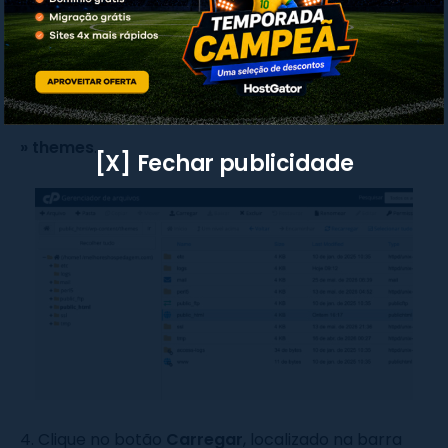
3. Navegue até a pasta
public_html
»
wp-content
»
themes
.
[X] Fechar publicidade
4. Clique no botão
Carregar
, localizado na barra