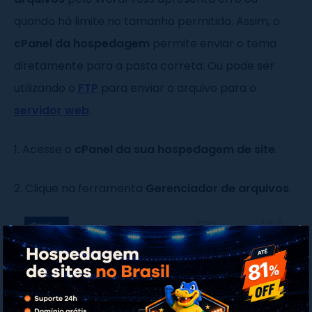
quando há limite no tamanho permitido. Assim, o
cPanel da hospedagem
permite enviar o tema
diretamente para a pasta correta. Ou pode ser
utilizando o
FTP
para enviar o arquivo para o
servidor web
.
1. Acesse o
cPanel da sua hospedagem de site
.
2. Clique na ferramenta
Gerenciador de arquivos
.