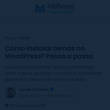
S
k
i
p
t
o
Blog
Temas
/
c
o
Como instalar temas no
n
WordPress? Passo a passo
t
e
Descubra como instalar temas no WordPress,
n
ativar o layout escolhido e configurar os primeiros
t
ajustes para deixar o site pronto para uso.
Lucas Tavares
Especialista em hospedagem
28 de maio de 2026