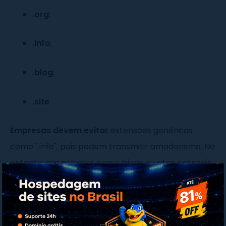
.org
;
.info
;
.blog
;
.site
.
Empresas devem evitar
extensões genéricas
como ".info", pois podem transmitir amadorismo. No
entanto, em projetos como blogs ou sites pessoais,
essas alternativas podem ser viáveis quando o
nome ideal já estiver registrado.