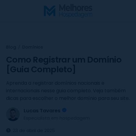
S
k
i
p
t
o
Blog
Domínios
/
c
o
Como Registrar um Domínio
n
[Guia Completo]
t
e
Aprenda a registrar domínios nacionais e
n
internacionais nesse guia completo. Veja também
t
dicas para escolher o melhor domínio para seu site.
Lucas Tavares
Especialista em hospedagem
23 de abril de 2025