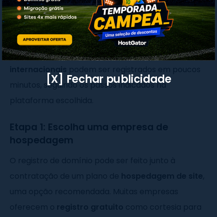
Como registrar um domínio
Registrar um domínio
é um processo simples,
especialmente com a ajuda de uma empresa de
hospedagem. Tanto
domínios nacionais
quanto
internacionais
podem ser registrados em poucos
[X] Fechar publicidade
minutos, seguindo os passos indicados na
plataforma escolhida.
Etapa 1: Escolha uma empresa de
hospedagem
O registro de domínio pode ser feito junto à
contratação de um plano de
hospedagem de site
,
uma opção recomendada. Muitas empresas
oferecem o
registro gratuito
como cortesia para