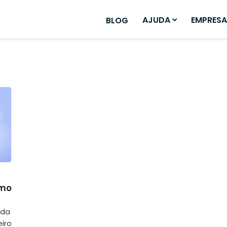
AJUDA
EMPRESA
BLOG
omo
ida
eiro