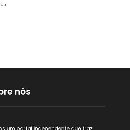
 de
bre nós
s um portal independente que traz