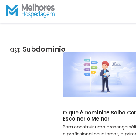
S
k
i
p
t
o
Tag:
Subdomínio
c
o
n
t
e
n
t
O que é Domínio? Saiba C
Escolher o Melhor
Para construir uma presença sól
e profissional na internet, o prim