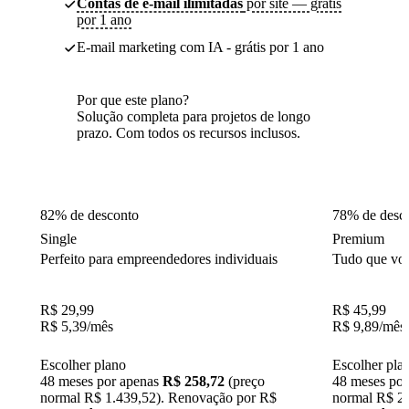
Contas de e-mail ilimitadas
por site — grátis
por 1 ano
E-mail marketing com IA - grátis por 1 ano
Por que este plano?
Solução completa para projetos de longo
prazo. Com todos os recursos inclusos.
82% de desconto
78% de desc
Single
Premium
Perfeito para empreendedores individuais
Tudo que voc
R$
29,99
R$
45,99
R$
5,39
/mês
R$
9,89
/mês
Escolher plano
Escolher pla
48 meses por apenas
R$ 258,72
(preço
48 meses po
normal R$ 1.439,52). Renovação por R$
normal R$ 2.