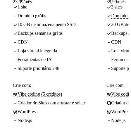
23,99/mês.
38,99/mês.
1 site
3 sites
Domínio
grátis
Domínio - 
10 GB de armazenamento SSD
20 GB de
Backups semanais grátis
Backups se
CDN
CDN
Loja virtual integrada
Loja virtua
Ferramentas de IA
Ferrament
Suporte prioritário 24h
Suporte pr
Crie com:
Crie com:
Vibe coding (5 créditos)
Vibe codin
Criador de Sites com arrastar e soltar
Criador de 
WordPress
WordPress
Node.js
Node.js