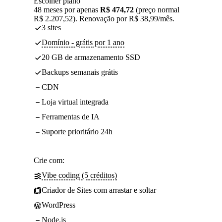
Escolher plano
48 meses por apenas
R$ 474,72
(preço normal
R$ 2.207,52). Renovação por R$ 38,99/mês.
3 sites
Domínio - grátis por 1 ano
20 GB de armazenamento SSD
Backups semanais grátis
CDN
Loja virtual integrada
Ferramentas de IA
Suporte prioritário 24h
Crie com:
Vibe coding (5 créditos)
Criador de Sites com arrastar e soltar
WordPress
Node.js