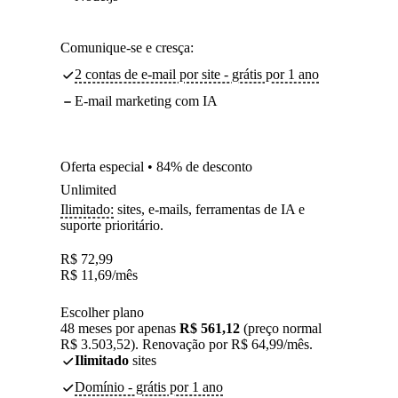
Comunique-se e cresça:
2 contas de e-mail por site - grátis por 1 ano
E-mail marketing com IA
Oferta especial • 84% de desconto
Unlimited
Ilimitado:
sites, e-mails, ferramentas de IA e
suporte prioritário.
R$
72,99
R$
11,69
/mês
Escolher plano
48 meses por apenas
R$ 561,12
(preço normal
R$ 3.503,52). Renovação por R$ 64,99/mês.
Ilimitado
sites
Domínio - grátis por 1 ano