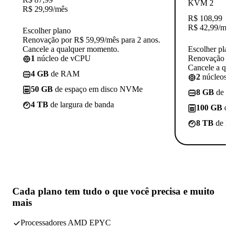
KVM 2
R$
29,99
/mês
R$
108,99
R$
42,99
/mê
Escolher plano
Renovação por R$ 59,99/mês para 2 anos.
Cancele a qualquer momento.
Escolher pla
1
núcleo de vCPU
Renovação p
Cancele a q
4 GB
de RAM
2
núcleos
50 GB
de espaço em disco NVMe
8 GB
de 
4 TB
de largura de banda
100 GB
d
8 TB
de l
Cada plano tem
tudo o que você precisa
e muito
mais
Processadores AMD EPYC