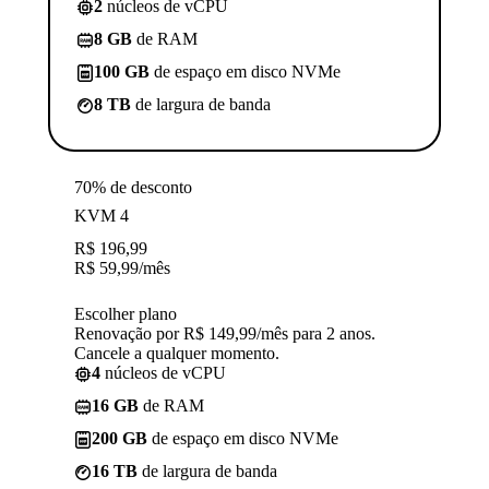
2
núcleos de vCPU
8 GB
de RAM
100 GB
de espaço em disco NVMe
8 TB
de largura de banda
70% de desconto
KVM 4
R$
196,99
R$
59,99
/mês
Escolher plano
Renovação por R$ 149,99/mês para 2 anos.
Cancele a qualquer momento.
4
núcleos de vCPU
16 GB
de RAM
200 GB
de espaço em disco NVMe
16 TB
de largura de banda