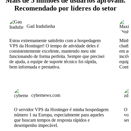
Mais de 5 milhões de usuários aprovam.
Recomendado por líderes do setor
Gad Iradufasha
Estou extremamente satisfeito com a hospedagem
Minha 
VPS da Hostinger! O tempo de atividade deles é
chatbo
consistentemente excelente, mantendo meu site
em açã
funcionando de forma perfeita. Sempre que precisei
incrív
de ajuda, a equipe de suporte técnico foi rápida,
equipe
bem informada e prestativa.
Conti
cybernews.com
O servidor VPS da Hostinger é minha hospedagem
O p
número 1 na Europa, especialmente para aqueles
voc
que buscam tempos de resposta rápidos e
será
desempenho impecável.