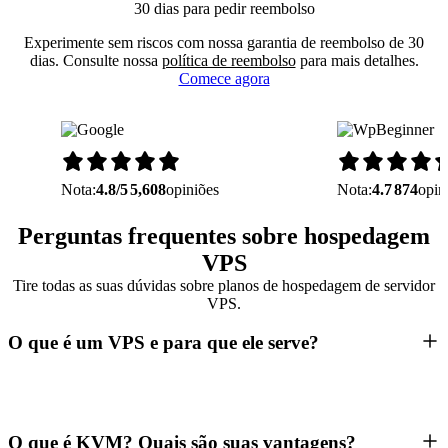
30 dias para pedir reembolso
Experimente sem riscos com nossa garantia de reembolso de 30
dias. Consulte nossa
política de reembolso
para mais detalhes.
Comece agora
Nota:
4.8/5
5,608
opiniões
Nota:
4.7
874
opin
Perguntas frequentes sobre hospedagem
VPS
Tire todas as suas dúvidas sobre planos de hospedagem de servidor
VPS.
O que é um VPS e para que ele serve?
O que é KVM? Quais são suas vantagens?