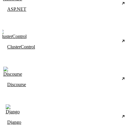
ASP.NET
ClusterControl
Discourse
Django